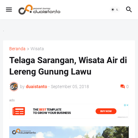
.
Beranda
Wisata
Telaga Sarangan, Wisata Air di
Lereng Gunung Lawu
by
duaistanto
-
September 05, 2018
0
ads