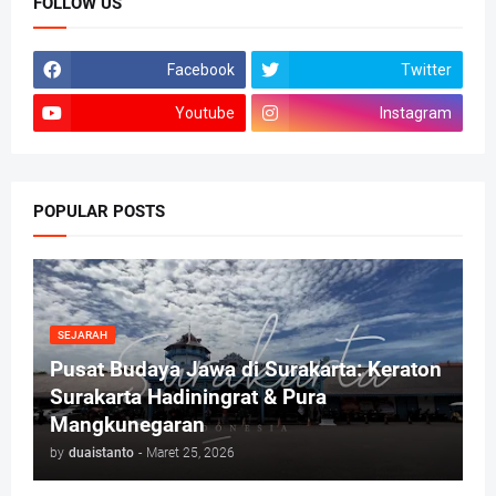
FOLLOW US
Facebook
Twitter
Youtube
Instagram
POPULAR POSTS
SEJARAH
Pusat Budaya Jawa di Surakarta: Keraton
Surakarta Hadiningrat & Pura
Mangkunegaran
by
duaistanto
-
Maret 25, 2026