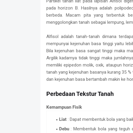
Partikel tanah liat pada lapisan Alfisol d
pada horizon B. Hasilnya adalah polipod
berbeda. Macam pita yang terbentuk be
menggolongkan tanah sebagai lempung, lempu
Alfisol adalah tanah-tanah dimana terdapa
mempunyai kejenuhan basa tinggi yaitu leb
Bila kejenuhan basa sangat tinggi maka ma
Argilik kadarnya tidak tinggi maka jumlahn
memiliki epipedon molik, oxik, ataupun hor
tanah yang kejenuhan basanya kurang 35 % tet
dan kejenuhan basa bertambah makin ke hor
Perbedaan Tekstur Tanah
Kemampuan Fisik
Liat
: Dapat membentuk bola yang baik,
Debu
: Membentuk bola yang teguh d