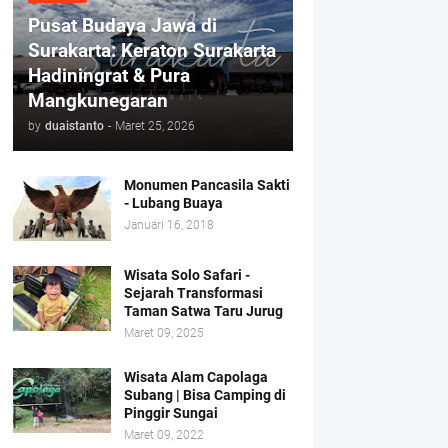
Pusat Budaya Jawa di
Surakarta: Keraton Surakarta
Hadiningrat & Pura
Mangkunegaran
by
duaistanto
-
Maret 25, 2026
Monumen Pancasila Sakti
- Lubang Buaya
Januari 16, 2018
Wisata Solo Safari -
Sejarah Transformasi
Taman Satwa Taru Jurug
Maret 09, 2025
Wisata Alam Capolaga
Subang | Bisa Camping di
Pinggir Sungai
Maret 09, 2022