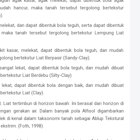
agian agak kasar, agak melekat, dapat dibentuk bola agak
udah hancur, maka tanah tersebut tergolong bertekstur
).
 melekat, dan dapat dibentuk bola teguh, serta dapat dibentuk
 maka tanah tersebut tergolong bertekstur Lempung Liat
dikit kasar, melekat, dapat dibentuk bola teguh, dan mudah
olong bertekstur Liat Berpasir (Sandy-Clay).
, sangat lekat, dapat dibentuk bola teguh, dan mudah dibuat
ertekstur Liat Berdebu (Silty-Clay).
t lekat, dapat dibentuk bola dengan baik, dan mudah dibuat
ertekstur Liat (Clay).
t. Liat tertimbun di horizon bawah. Ini berasal dari horizon di
ngan gerakan air. Dalam banyak pola Alfisol digambarkan
ek di kenal dalam taksonomi tanah sebagai Ablup Tekstural
kstrim. (Foth, 1998).