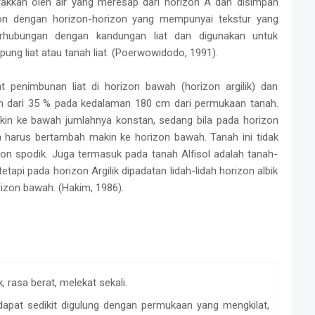
igerakkan oleh air yang meresap dari horizon A dan disimpan
eon dengan horizon-horizon yang mempunyai tekstur yang
rhubungan dengan kandungan liat dan digunakan untuk
ng liat atau tanah liat. (Poerwowidodo, 1991).
t penimbunan liat di horizon bawah (horizon argilik) dan
ih dari 35 % pada kedalaman 180 cm dari permukaan tanah.
kin ke bawah jumlahnya konstan, sedang bila pada horizon
ya harus bertambah makin ke horizon bawah. Tanah ini tidak
izon spodik. Juga termasuk pada tanah Alfisol adalah tanah-
api pada horizon Argilik dipadatan lidah-lidah horizon albik
izon bawah. (Hakim, 1986).
 rasa berat, melekat sekali.
apat sedikit digulung dengan permukaan yang mengkilat,