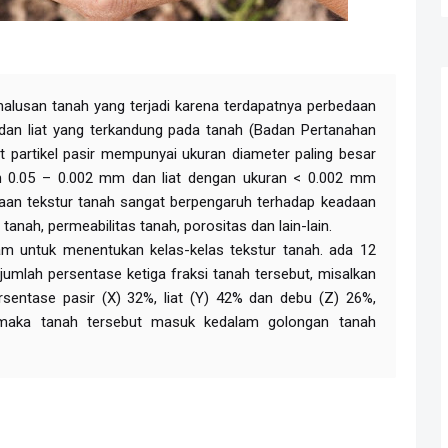
halusan tanah yang terjadi karena terdapatnya perbedaan
 dan liat yang terkandung pada tanah (Badan Pertanahan
but partikel pasir mempunyai ukuran diameter paling besar
n 0.05 – 0.002 mm dan liat dengan ukuran < 0.002 mm
aan tekstur tanah sangat berpengaruh terhadap keadaan
r tanah, permeabilitas tanah, porositas dan lain-lain.
am untuk menentukan kelas-kelas tekstur tanah. ada 12
jumlah persentase ketiga fraksi tanah tersebut, misalkan
rsentase pasir (X) 32%, liat (Y) 42% dan debu (Z) 26%,
r maka tanah tersebut masuk kedalam golongan tanah