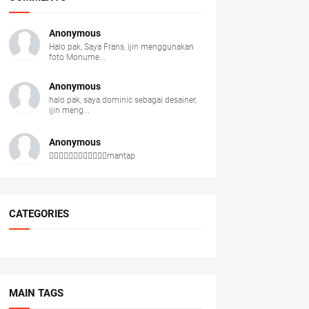
Anonymous
Halo pak, Saya Frans, ijin menggunakan
foto Monume...
Anonymous
halo pak, saya dominic sebagai desainer,
ijin meng...
Anonymous
👍🏻👍🏻👍🏻👍🏻👍🏻👍🏻mantap
CATEGORIES
MAIN TAGS