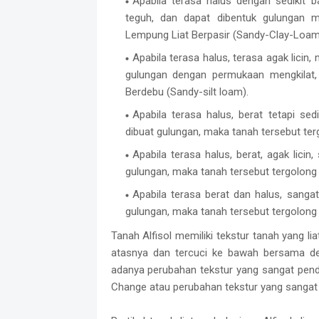
Apabila terasa halus dengan sedikit b
teguh, dan dapat dibentuk gulungan m
Lempung Liat Berpasir (Sandy-Clay-Loam
Apabila terasa halus, terasa agak licin,
gulungan dengan permukaan mengkilat,
Berdebu (Sandy-silt loam).
Apabila terasa halus, berat tetapi se
dibuat gulungan, maka tanah tersebut terg
Apabila terasa halus, berat, agak licin
gulungan, maka tanah tersebut tergolong b
Apabila terasa berat dan halus, sanga
gulungan, maka tanah tersebut tergolong b
Tanah Alfisol memiliki tekstur tanah yang lia
atasnya dan tercuci ke bawah bersama de
adanya perubahan tekstur yang sangat pend
Change atau perubahan tekstur yang sangat e