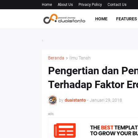
Home
About Us
Privacy Policy
Contact Us
HOME
FEATURES
.
Beranda
Ilmu Tanah
Pengertian dan Pe
Terhadap Faktor Ero
by
duaistanto
-
Januari 29, 2018
ads