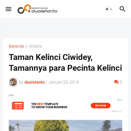
.
Beranda
Wisata
Taman Kelinci Ciwidey,
Tamannya para Pecinta Kelinci
by
duaistanto
-
Januari 28, 2018
0
ads