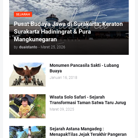
SEJARAH
Pusat Budaya Jawa di Surakarta: Keraton
Surakarta Hadiningrat & Pura
Mangkunegaran
by
duaistanto
-
Maret 25, 2026
Monumen Pancasila Sakti - Lubang
Buaya
Januari 16, 2018
Wisata Solo Safari - Sejarah
Transformasi Taman Satwa Taru Jurug
Maret 09, 2025
Sejarah Astana Mangadeg :
MenapakTilas Jejak Terakhir Pangeran