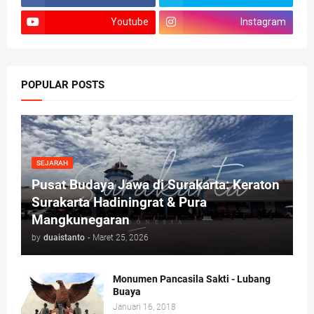
Youtube
Instagram
POPULAR POSTS
SEJARAH
Pusat Budaya Jawa di Surakarta: Keraton
Surakarta Hadiningrat & Pura
Mangkunegaran
by
duaistanto
-
Maret 25, 2026
Monumen Pancasila Sakti - Lubang
Buaya
Januari 16, 2018