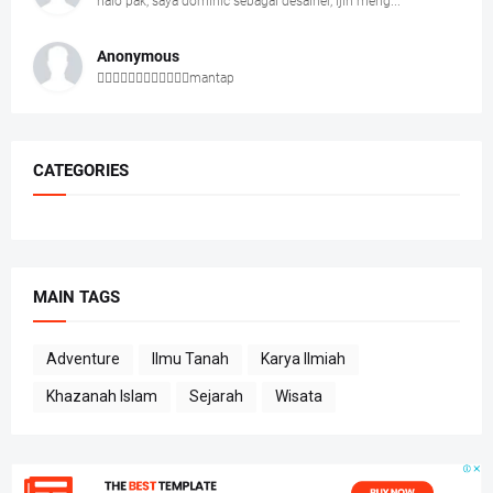
halo pak, saya dominic sebagai desainer, ijin meng...
Anonymous
👍🏻👍🏻👍🏻👍🏻👍🏻👍🏻mantap
CATEGORIES
MAIN TAGS
Adventure
Ilmu Tanah
Karya Ilmiah
Khazanah Islam
Sejarah
Wisata