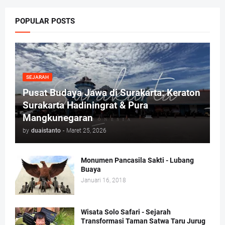
POPULAR POSTS
SEJARAH
Pusat Budaya Jawa di Surakarta: Keraton
Surakarta Hadiningrat & Pura
Mangkunegaran
by
duaistanto
-
Maret 25, 2026
Monumen Pancasila Sakti - Lubang
Buaya
Januari 16, 2018
Wisata Solo Safari - Sejarah
Transformasi Taman Satwa Taru Jurug