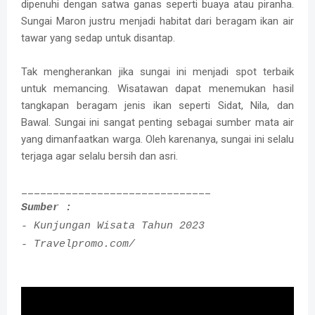
dipenuhi dengan satwa ganas seperti buaya atau piranha.
Sungai Maron justru menjadi habitat dari beragam ikan air
tawar yang sedap untuk disantap.
Tak mengherankan jika sungai ini menjadi spot terbaik
untuk memancing. Wisatawan dapat menemukan hasil
tangkapan beragam jenis ikan seperti Sidat, Nila, dan
Bawal. Sungai ini sangat penting sebagai sumber mata air
yang dimanfaatkan warga. Oleh karenanya, sungai ini selalu
terjaga agar selalu bersih dan asri.
______________________________
Sumber :
- Kunjungan Wisata Tahun 2023
- Travelpromo.com/