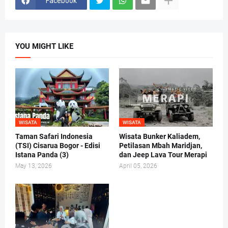
Facebook
YOU MIGHT LIKE
WISATA
WISATA
Taman Safari Indonesia
Wisata Bunker Kaliadem,
(TSI) Cisarua Bogor - Edisi
Petilasan Mbah Maridjan,
Istana Panda (3)
dan Jeep Lava Tour Merapi
May 13, 2026
April 05, 2026