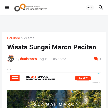
.
Beranda
Wisata
Wisata Sungai Maron Pacitan
by
duaistanto
-
Agustus 06, 2023
0
ads