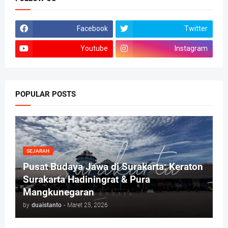
Facebook
Twitter
Youtube
Instagram
POPULAR POSTS
SEJARAH
Pusat Budaya Jawa di Surakarta: Keraton
Surakarta Hadiningrat & Pura
Mangkunegaran
by
duaistanto
-
Maret 25, 2026