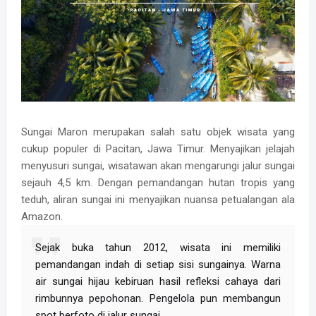
Sungai Maron merupakan salah satu objek wisata yang
cukup populer di Pacitan, Jawa Timur. Menyajikan jelajah
menyusuri sungai, wisatawan akan mengarungi jalur sungai
sejauh 4,5 km. Dengan pemandangan hutan tropis yang
teduh, aliran sungai ini menyajikan nuansa petualangan ala
Amazon.
Sejak buka tahun 2012, wisata ini memiliki
pemandangan indah di setiap sisi sungainya. Warna
air sungai hijau kebiruan hasil refleksi cahaya dari
rimbunnya pepohonan. Pengelola pun membangun
spot berfoto di jalur sungai.