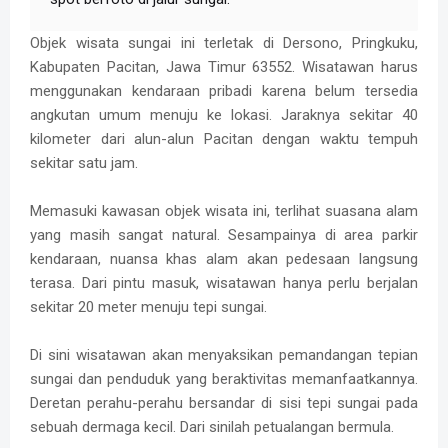
Objek wisata sungai ini terletak di Dersono, Pringkuku,
Kabupaten Pacitan, Jawa Timur 63552. Wisatawan harus
menggunakan kendaraan pribadi karena belum tersedia
angkutan umum menuju ke lokasi. Jaraknya sekitar 40
kilometer dari alun-alun Pacitan dengan waktu tempuh
sekitar satu jam.
Memasuki kawasan objek wisata ini, terlihat suasana alam
yang masih sangat natural. Sesampainya di area parkir
kendaraan, nuansa khas alam akan pedesaan langsung
terasa. Dari pintu masuk, wisatawan hanya perlu berjalan
sekitar 20 meter menuju tepi sungai.
Di sini wisatawan akan menyaksikan pemandangan tepian
sungai dan penduduk yang beraktivitas memanfaatkannya.
Deretan perahu-perahu bersandar di sisi tepi sungai pada
sebuah dermaga kecil. Dari sinilah petualangan bermula.