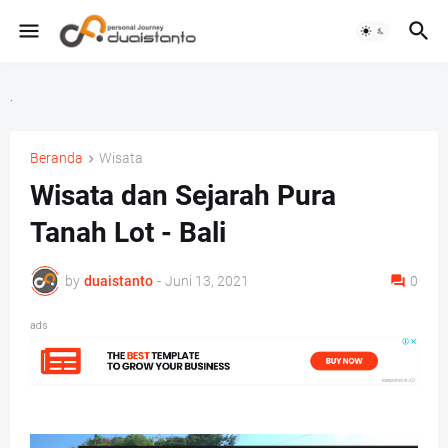
.
Beranda
Wisata
Wisata dan Sejarah Pura
Tanah Lot - Bali
by
duaistanto
-
Juni 13, 2021
0
ads