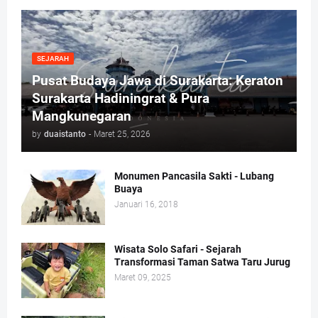
SEJARAH
Pusat Budaya Jawa di Surakarta: Keraton
Surakarta Hadiningrat & Pura
Mangkunegaran
by
duaistanto
-
Maret 25, 2026
Monumen Pancasila Sakti - Lubang
Buaya
Januari 16, 2018
Wisata Solo Safari - Sejarah
Transformasi Taman Satwa Taru Jurug
Maret 09, 2025