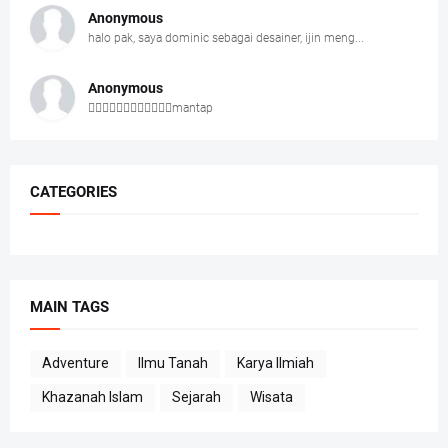
Anonymous
halo pak, saya dominic sebagai desainer, ijin meng...
Anonymous
👍🏻👍🏻👍🏻👍🏻👍🏻👍🏻mantap
CATEGORIES
MAIN TAGS
Adventure
Ilmu Tanah
Karya Ilmiah
Khazanah Islam
Sejarah
Wisata