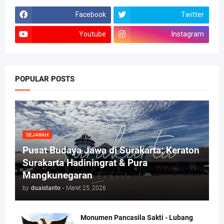
Facebook
Twitter
Youtube
Instagram
POPULAR POSTS
SEJARAH
Pusat Budaya Jawa di Surakarta: Keraton
Surakarta Hadiningrat & Pura
Mangkunegaran
by
duaistanto
-
Maret 25, 2026
Monumen Pancasila Sakti - Lubang