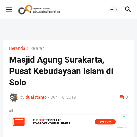
.
Beranda
Sejarah
Masjid Agung Surakarta,
Pusat Kebudayaan Islam di
Solo
by
duaistanto
-
Juni 16, 2019
0
ads