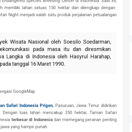
i
Endangered Species Breeding Center
di Indonesia. Saat ini,
h memiliki lahan seluas 150 hektar dan dilengkapi dengan
Safari Night menjadi salah satu produk perjalanan petualangan
yek Wisata Nasional oleh Soesilo Soedarman,
lekomunikasi pada masa itu dan diresmikan
a Langka di Indonesia oleh Hasyrul Harahap,
pada tanggal 16 Maret 1990.
avigasi GoogleMap
n Safari Indonesia Prigen
,
Pasuruan, Jawa Timur didirikan
. Dengan luas lahan mencakup 350 hektar, Taman Safari
onesia
terbesar di Indonesia
dan memegang peranan penting
jawa yang hampir punah.