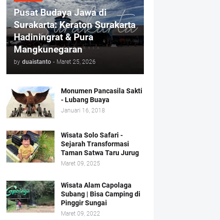
Pusat Budaya Jawa di
Surakarta: Keraton Surakarta
Hadiningrat & Pura
Mangkunegaran
by
duaistanto
-
Maret 25, 2026
Monumen Pancasila Sakti
- Lubang Buaya
Januari 16, 2018
Wisata Solo Safari -
Sejarah Transformasi
Taman Satwa Taru Jurug
Maret 09, 2025
Wisata Alam Capolaga
Subang | Bisa Camping di
Pinggir Sungai
Maret 09, 2022