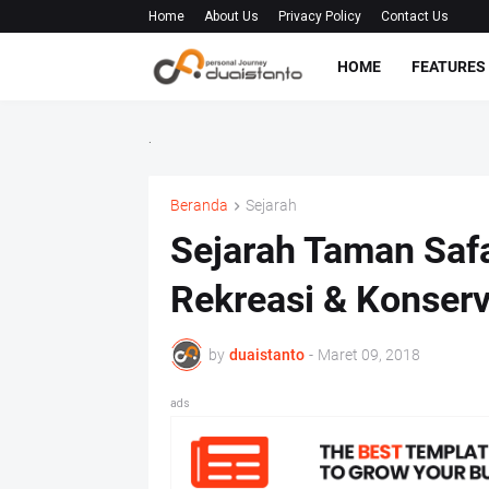
Home
About Us
Privacy Policy
Contact Us
HOME
FEATURES
.
Beranda
Sejarah
Sejarah Taman Safa
Rekreasi & Konserv
by
duaistanto
-
Maret 09, 2018
ads