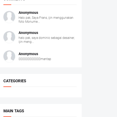
Anonymous
Halo pak, Saya Frans, ijin menggunakan
foto Monume...
Anonymous
halo pak, saya dominic sebagai desainer,
ijin meng...
Anonymous
👍🏻👍🏻👍🏻👍🏻👍🏻👍🏻mantap
CATEGORIES
MAIN TAGS