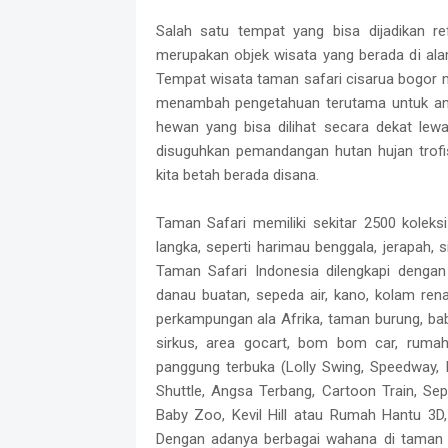
Salah satu tempat yang bisa dijadikan r
merupakan objek wisata yang berada di al
Tempat wisata taman safari cisarua bogor 
menambah pengetahuan terutama untuk ana
hewan yang bisa dilihat secara dekat lewa
disuguhkan pemandangan hutan hujan trof
kita betah berada disana.
Taman Safari memiliki sekitar 2500 koleks
langka, seperti harimau benggala, jerapah, 
Taman Safari Indonesia dilengkapi dengan b
danau buatan, sepeda air, kano, kolam ren
perkampungan ala Afrika, taman burung, bab
sirkus, area gocart, bom bom car, rumah 
panggung terbuka (Lolly Swing, Speedway, 
Shuttle, Angsa Terbang, Cartoon Train, Se
Baby Zoo, Kevil Hill atau Rumah Hantu 3D
Dengan adanya berbagai wahana di taman s