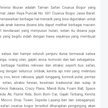
eferensi liburan adalah Taman Safari Cisarua Bogor yang
amat Jalan Raya Puncak No. 601 Cisarua Bogor Jawa Barat.
menawarkan berbagai hal menarik yang bisa digunakan untuk
k-anak karena disana kita dapat melihat berbagai macam
t kendaraan yang menyusuri hutan, selain itu disana juga
is yang begitu indah dengan hawa sejuknya yang membuat
i satwa dari hampir seluruh penjuru dunia termasuk satwa
singa, orang utan, gajah, anoa, komodo dan lain sebagainya.
erbagai fasilitas rekreasi dan atraksi seperti bus safari,
ang dengan seluncur ombak, kereta api mini yang melintasi
y zoo, kincir raksasa, gajah tunggang, komedi putar, pentas
setan, atraksi hewan, kesenian tradisional dan sulap di
Kincir Raksasa, Crazy Plane, Mandi Bola, Foam Ball, Space
peda Air, Flume Ride, Bom Bom Car, Gajah Terbang, Kereta
, Mocco Drop Tower, Sepeda Layang dan lain sebagainya).
afari cisarua bogor tersebut diharapkan pengunjung akan