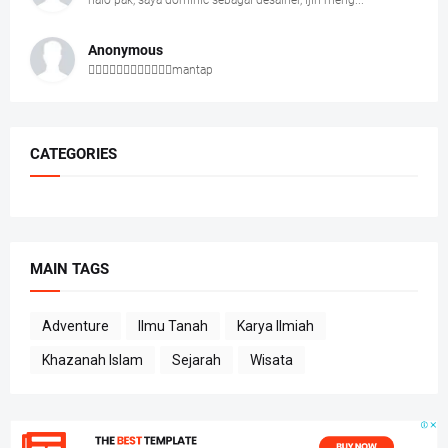
halo pak, saya dominic sebagai desainer, ijin meng...
Anonymous
👍🏻👍🏻👍🏻👍🏻👍🏻👍🏻mantap
CATEGORIES
MAIN TAGS
Adventure
Ilmu Tanah
Karya Ilmiah
Khazanah Islam
Sejarah
Wisata