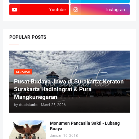
Youtube
Instagram
POPULAR POSTS
SEJARAH
Pusat Budaya Jawa di Surakarta: Keraton
Surakarta Hadiningrat & Pura
Mangkunegaran
by
duaistanto
-
Maret 25, 2026
Monumen Pancasila Sakti - Lubang
Buaya
Januari 16, 2018