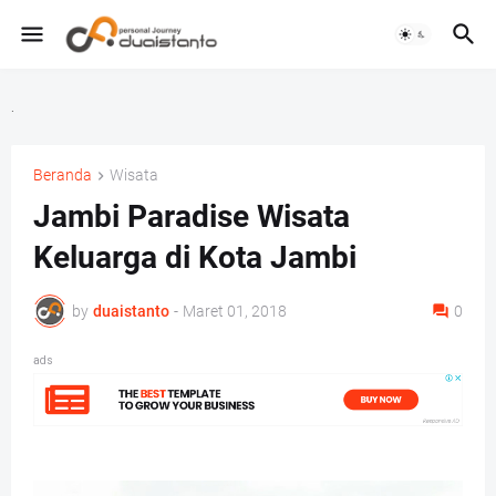
.
Beranda
Wisata
Jambi Paradise Wisata
Keluarga di Kota Jambi
by
duaistanto
-
Maret 01, 2018
0
ads