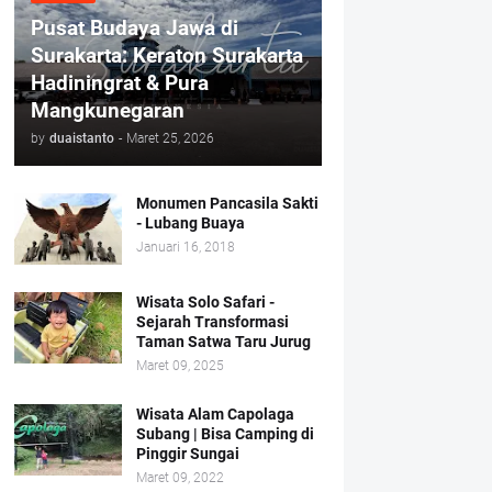
Pusat Budaya Jawa di
Surakarta: Keraton Surakarta
Hadiningrat & Pura
Mangkunegaran
by
duaistanto
-
Maret 25, 2026
Monumen Pancasila Sakti
- Lubang Buaya
Januari 16, 2018
Wisata Solo Safari -
Sejarah Transformasi
Taman Satwa Taru Jurug
Maret 09, 2025
Wisata Alam Capolaga
Subang | Bisa Camping di
Pinggir Sungai
Maret 09, 2022