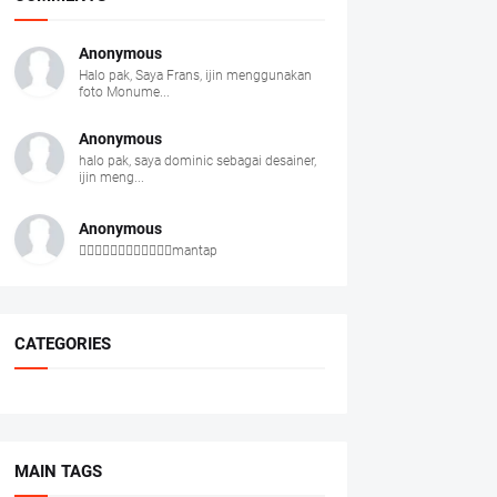
Anonymous
Halo pak, Saya Frans, ijin menggunakan
foto Monume...
Anonymous
halo pak, saya dominic sebagai desainer,
ijin meng...
Anonymous
👍🏻👍🏻👍🏻👍🏻👍🏻👍🏻mantap
CATEGORIES
MAIN TAGS