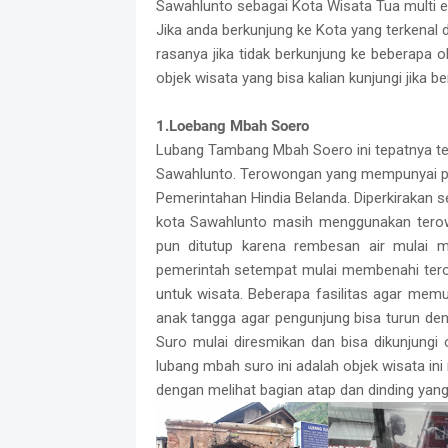
Sawahlunto sebagai Kota Wisata Tua multi etn
Jika anda berkunjung ke Kota yang terkenal 
rasanya jika tidak berkunjung ke beberapa o
objek wisata yang bisa kalian kunjungi jika b
1.Loebang Mbah Soero
Lubang Tambang Mbah Soero ini tepatnya ter
Sawahlunto. Terowongan yang mempunyai pan
Pemerintahan Hindia Belanda. Diperkirakan 
kota Sawahlunto masih menggunakan terow
pun ditutup karena rembesan air mulai m
pemerintah setempat mulai membenahi terow
untuk wisata. Beberapa fasilitas agar me
anak tangga agar pengunjung bisa turun d
Suro mulai diresmikan dan bisa dikunjungi 
lubang mbah suro ini adalah objek wisata in
dengan melihat bagian atap dan dinding yang 