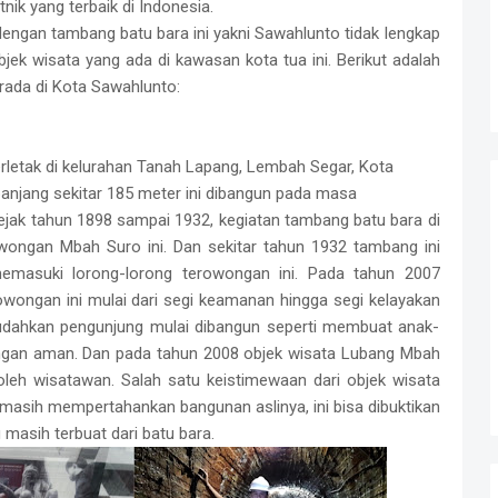
ik yang terbaik di Indonesia.
dengan tambang batu bara ini yakni Sawahlunto tidak lengkap
bjek wisata yang ada di kawasan kota tua ini. Berikut adalah
erada di Kota Sawahlunto:
letak di kelurahan Tanah Lapang, Lembah Segar, Kota
jang sekitar 185 meter ini dibangun pada masa
sejak tahun 1898 sampai 1932, kegiatan tambang batu bara di
ongan Mbah Suro ini. Dan sekitar tahun 1932 tambang ini
emasuki lorong-lorong terowongan ini. Pada tahun 2007
ongan ini mulai dari segi keamanan hingga segi kelayakan
mudahkan pengunjung mulai dibangun seperti membuat anak-
engan aman. Dan pada tahun 2008 objek wisata Lubang Mbah
oleh wisatawan. Salah satu keistimewaan dari objek wisata
i masih mempertahankan bangunan aslinya, ini bisa dibuktikan
masih terbuat dari batu bara.