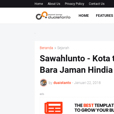
Home
About Us
Privacy Policy
Contact Us
HOME
FEATURES
.
Beranda
Sejarah
Sawahlunto - Kota 
Bara Jaman Hindia
by
duaistanto
-
Januari 22, 2018
ads