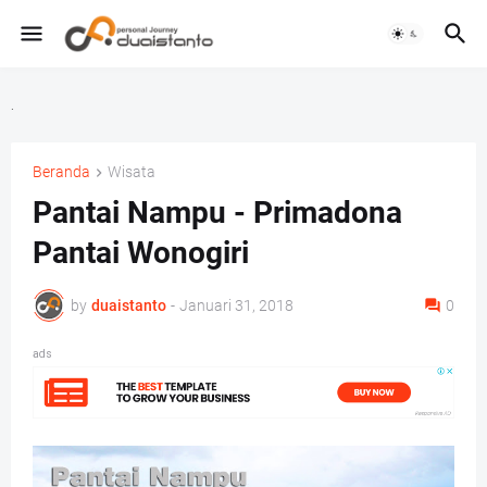
.
Beranda
Wisata
Pantai Nampu - Primadona
Pantai Wonogiri
by
duaistanto
-
Januari 31, 2018
0
ads