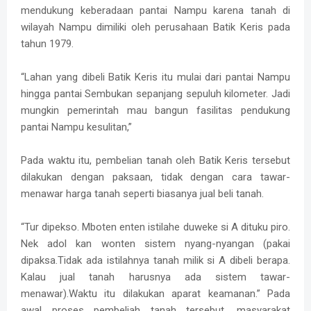
mendukung keberadaan pantai Nampu karena tanah di
wilayah Nampu dimiliki oleh perusahaan Batik Keris pada
tahun 1979.
“Lahan yang dibeli Batik Keris itu mulai dari pantai Nampu
hingga pantai Sembukan sepanjang sepuluh kilometer. Jadi
mungkin pemerintah mau bangun fasilitas pendukung
pantai Nampu kesulitan,”
Pada waktu itu, pembelian tanah oleh Batik Keris tersebut
dilakukan dengan paksaan, tidak dengan cara tawar-
menawar harga tanah seperti biasanya jual beli tanah.
“Tur dipekso. Mboten enten istilahe duweke si A dituku piro.
Nek adol kan wonten sistem nyang-nyangan (pakai
dipaksa.Tidak ada istilahnya tanah milik si A dibeli berapa.
Kalau jual tanah harusnya ada sistem tawar-
menawar).Waktu itu dilakukan aparat keamanan.” Pada
awal proses pembeliah tanah tersebut, masyarakat