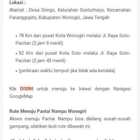
Lokasi :
Alamat ; Desa Dringo, Kelurahan Gunturharjo, Kecamatan
Paranggupito, Kabupaten Wonogiri, Jawa Tengah
78 Km dari pusat Kota Wonogiri melalui Jl. Raya Solo-
Pacitan (2 jam 9 menit)
92 Km dari pusat Kota Solo melalui Jl. Raya Solo-
Pacitan (2 jam 43 menit)
(perkiraan waktu tempuh jika tidak ada kendala)
Klik
DISINI
untuk menuju ke lokasi dengan Navigasi
GoogleMap
Rute Menuju Pantai Nampu Wonogiri
Akses menuju Pantai Nampu bisa dibilang susah-susah
gampang, silahkan ikuti rute dibawah ini: