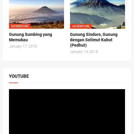
ADVENTURE
ADVENTURE
Gunung Sumbing yang
Gunung Sindoro, Gunung
Memukau
dengan Selimut Kabut
(Pedhut)
January 17, 2018
January 14, 2018
YOUTUBE