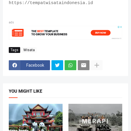
https://tempatwisataindonesia.id
ads
Tags
Wisata
Facebook
YOU MIGHT LIKE