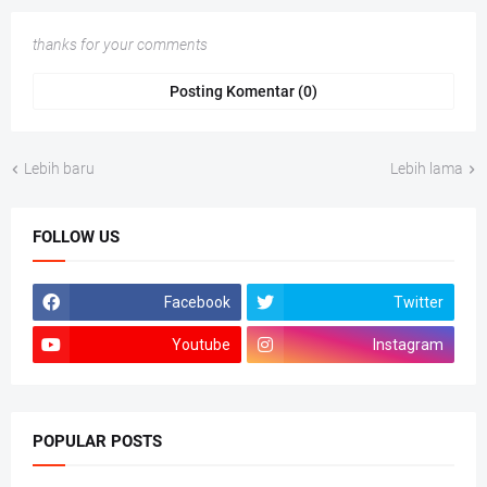
thanks for your comments
Posting Komentar (0)
Lebih baru
Lebih lama
FOLLOW US
Facebook
Twitter
Youtube
Instagram
POPULAR POSTS