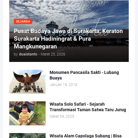
SEJARAH
Pusat Budaya Jawa di Surakarta: Keraton
Surakarta Hadiningrat & Pura
Mangkunegaran
by
duaistanto
-
Maret 25, 2026
Monumen Pancasila Sakti - Lubang
Buaya
Januari 16, 2018
Wisata Solo Safari - Sejarah
Transformasi Taman Satwa Taru Jurug
Maret 09, 2025
Wisata Alam Capolaga Subang | Bisa