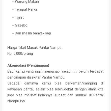
Warung Makan
Tempat Parkir
Toilet
Gazebo
Dan masih banyak lagi.
Harga Tiket Masuk Pantai Nampu :
Rp. 5.000/orang
Akomodasi (Penginapan)
Bagi kamu yang ingin menginap, sejauh ini belum terdapat
penginapan disekitar Pantai Nampu.
Sebagai gantinya kamu bisa berkemah/camping di
kawasan pantai, selain bisa lebih dekat dengan alam kita
juga bisa melihat indahnya sunset dan sunrise di Pantai
Nampu lho.