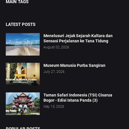
MAIN TAGS
LATEST POSTS
Menelusuri Jejak Sejarah Kaltara dan
Sensasi Perjalanan ke Tana Tidung
August 02, 2026
Museum Manusia Purba Sangiran
July 27, 2026
Taman Safari Indonesia (TSI) Cisarua
Bogor - Edisi Istana Panda (3)
May 13, 2026