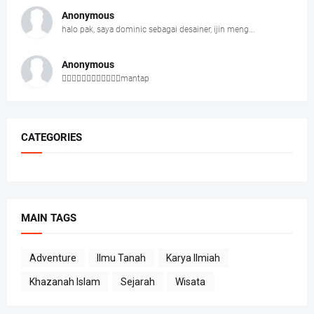
Anonymous
halo pak, saya dominic sebagai desainer, ijin meng...
Anonymous
👍🏻👍🏻👍🏻👍🏻👍🏻👍🏻mantap
CATEGORIES
MAIN TAGS
Adventure
Ilmu Tanah
Karya Ilmiah
Khazanah Islam
Sejarah
Wisata