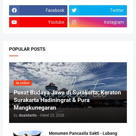
Facebook
Twitter
Youtube
Instagram
POPULAR POSTS
SEJARAH
Pusat Budaya Jawa di Surakarta: Keraton
Surakarta Hadiningrat & Pura
Mangkunegaran
by
duaistanto
-
Maret 25, 2026
Monumen Pancasila Sakti - Lubang