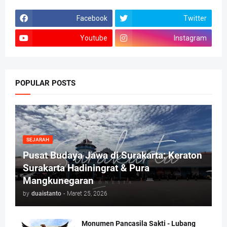
Facebook
Twitter
Youtube
Instagram
POPULAR POSTS
SEJARAH
Pusat Budaya Jawa di Surakarta: Keraton
Surakarta Hadiningrat & Pura
Mangkunegaran
by
duaistanto
-
Maret 25, 2026
Monumen Pancasila Sakti - Lubang