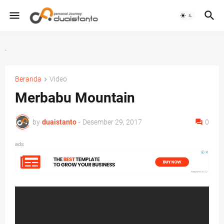
.
Beranda
Video
Merbabu Mountain
by
duaistanto
-
Desember 29, 2017
0
ads