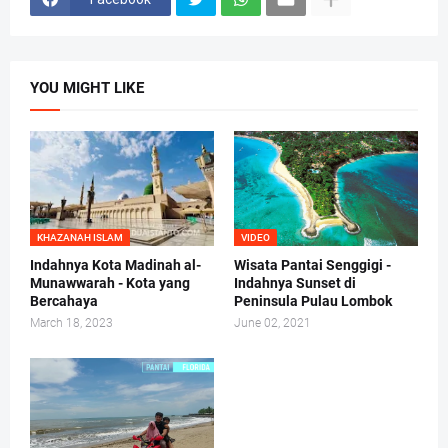
YOU MIGHT LIKE
KHAZANAH ISLAM
VIDEO
Indahnya Kota Madinah al-
Wisata Pantai Senggigi -
Munawwarah - Kota yang
Indahnya Sunset di
Bercahaya
Peninsula Pulau Lombok
March 18, 2023
June 02, 2021